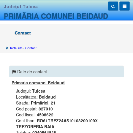
Judeţul Tulcea
PRIMĂRIA COMUNEI BEIDAUD
Contact
Harta site
/
Contact
Date de contact
Primaria comunei Beidaud
Judeţul:
Tulcea
Localitatea:
Beidaud
Strada:
Primăriei, 21
Cod poştal:
827010
Cod fiscal:
4508622
Cont Iban:
RO61TREZ24A510103200109X
TREZORERIA BAIA
Telefon:
0240564848