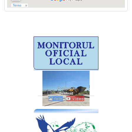
Comuna
Beidaud
foto
video