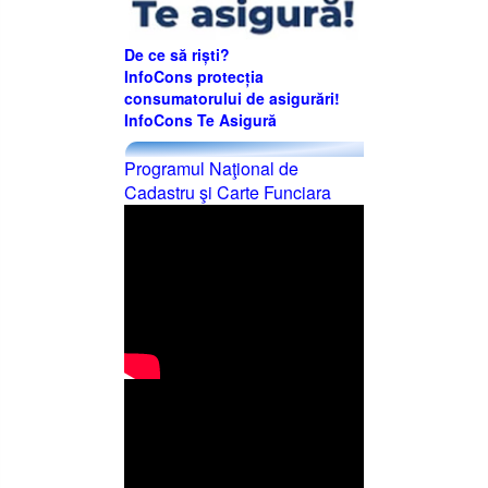
De ce să riști?
InfoCons protecția
consumatorului de asigurări!
InfoCons Te Asigură
Programul Naţional de
Cadastru şi Carte Funciara