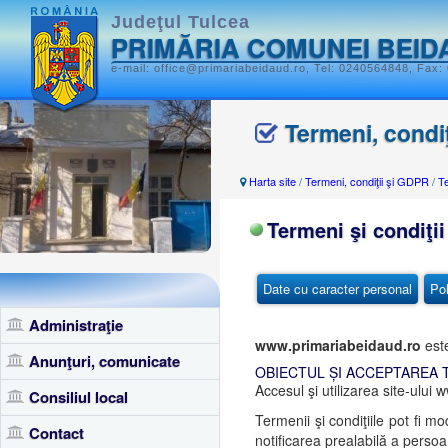
Judeţul Tulcea
PRIMĂRIA COMUNEI BEID
e-mail: office@primariabeidaud.ro, Tel: 0240564848, Fax:
Termeni, condi
Harta site
/
Termeni, condiţii şi GDPR
/
Te
Termeni şi condiţii
Date cu caracter personal
Pol
Administraţie
www.primariabeidaud.ro
est
Anunţuri, comunicate
OBIECTUL ȘI ACCEPTAREA 
Accesul şi utilizarea site-ului 
Consiliul local
Termenii şi condiţiile pot fi m
Contact
notificarea prealabilă a persoan