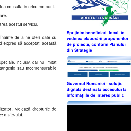
 putea consulta în orice moment.
uare.
area acestui serviciu.
Sprijinim beneficiarii locali în
. Înainte de a ne oferi date cu
vederea elaborării propunerilor
mod expres să acceptați această
de proiecte, conform Planului
din Strategie
eciale, inclusiv, dar nu limitat
intangibile sau incomensurabile
Guvernul României - soluție
digitală destinată accesului la
informațiile de interes public
izatori, violează drepturile de
ct
a site-ului.