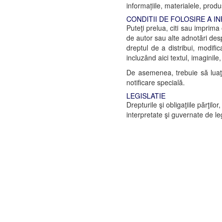
informațiile, materialele, produ
CONDITII DE FOLOSIRE A I
Puteţi prelua, citi sau imprima
de autor sau alte adnotări desp
dreptul de a distribui, modific
incluzând aici textul, imaginil
De asemenea, trebuie să luaţi 
notificare specială.
LEGISLATIE
Drepturile şi obligaţiile părţil
interpretate şi guvernate de l