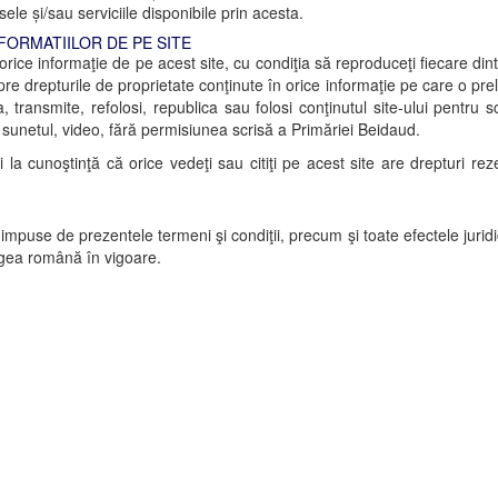
sele și/sau serviciile disponibile prin acesta.
NFORMATIILOR DE PE SITE
 orice informaţie de pe acest site, cu condiţia să reproduceţi fiecare din
re drepturile de proprietate conţinute în orice informaţie pe care o prelu
a, transmite, refolosi, republica sau folosi conţinutul site-ului pentru
e, sunetul, video, fără permisiunea scrisă a Primăriei Beidaud.
la cunoştinţă că orice vedeţi sau citiţi pe acest site are drepturi rez
or, impuse de prezentele termeni şi condiţii, precum şi toate efectele juri
egea română în vigoare.