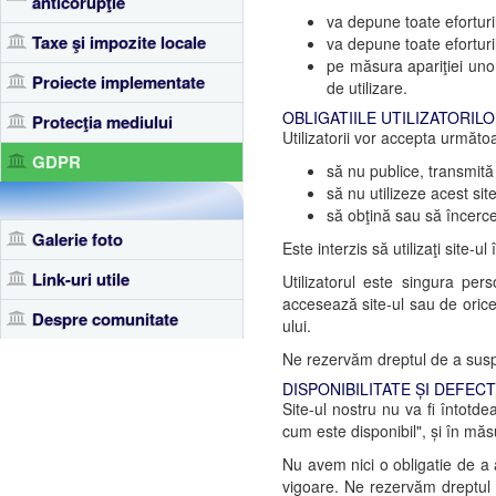
anticorupţie
va depune toate eforturil
Taxe şi impozite locale
va depune toate eforturi
pe măsura apariţiei unor
Proiecte implementate
de utilizare.
OBLIGATIILE UTILIZATORIL
Protecţia mediului
Utilizatorii vor accepta următoa
GDPR
să nu publice, transmită
să nu utilizeze acest sit
să obţină sau să încerce
Galerie foto
Este interzis să utilizaţi site-
Link-uri utile
Utilizatorul este singura pe
accesează site-ul sau de orice a
Despre comunitate
ului.
Ne rezervăm dreptul de a suspen
DISPONIBILITATE ȘI DEFEC
Site-ul nostru nu va fi întotd
cum este disponibil", și în măsu
Nu avem nici o obligatie de a a
vigoare. Ne rezervăm dreptul 