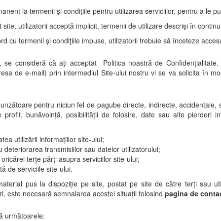
anent la termenii şi condiţiile pentru utilizarea serviciilor, pentru a le
te, utilizatorii acceptă implicit, termenii de utilizare descrişi în contin
d cu termenii şi condiţiile impuse, utilizatorii trebuie să înceteze acces
ru, se consideră că ați acceptat Politica noastră de Confidențialitate
resa de e-mail) prin intermediul Site-ului nostru vi se va solicita în 
nzătoare pentru niciun fel de pagube directe, indirecte, accidentale, sp
profit, bunăvoință, posibilității de folosire, date sau alte pierderi 
tea utilizării informațiilor site-ului;
 deteriorarea transmisiilor sau datelor utilizatorului;
oricărei terțe părți asupra serviciilor site-ului;
 de serviciile site-ului.
erial pus la dispoziție pe site, postat pe site de către terți sau util
ri, este necesară semnalarea acestei situații folosind
pagina de conta
ră următoarele: