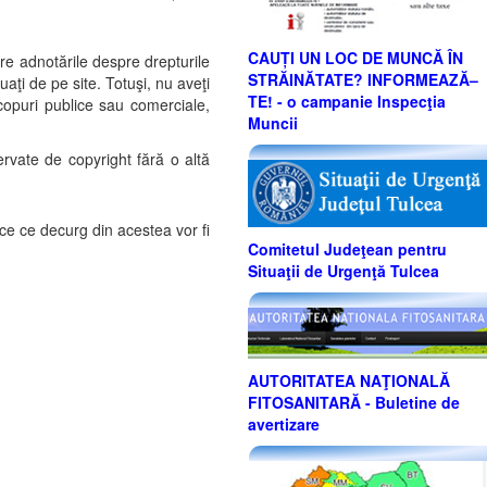
CAUȚI UN LOC DE MUNCĂ ÎN
tre adnotările despre drepturile
STRĂINĂTATE? INFORMEAZĂ–
aţi de pe site. Totuşi, nu aveţi
TE! - o campanie Inspecţia
 scopuri publice sau comerciale,
Muncii
ervate de copyright fără o altă
dice ce decurg din acestea vor fi
Comitetul Judeţean pentru
Situaţii de Urgenţă Tulcea
AUTORITATEA NAŢIONALĂ
FITOSANITARĂ - Buletine de
avertizare