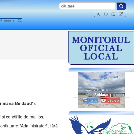
Primăriei, 21
Comuna
Beidaud
foto
video
rimăria Beidaud
").
şi condiţiile de mai jos.
continuare "Administrator", fără