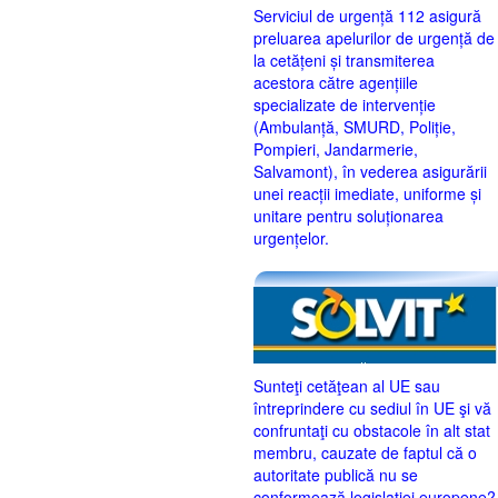
Serviciul de urgență 112 asigură
preluarea apelurilor de urgență de
la cetățeni și transmiterea
acestora către agențiile
specializate de intervenție
(Ambulanță, SMURD, Poliție,
Pompieri, Jandarmerie,
Salvamont), în vederea asigurării
unei reacții imediate, uniforme și
unitare pentru soluționarea
urgențelor.
Sunteţi cetăţean al UE sau
întreprindere cu sediul în UE şi vă
confruntaţi cu obstacole în alt stat
membru, cauzate de faptul că o
autoritate publică nu se
conformează legislaţiei europene?