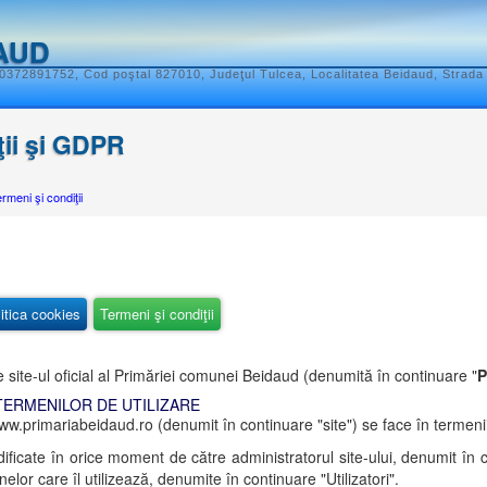
AUD
 0372891752, Cod poştal 827010, Judeţul Tulcea, Localitatea Beidaud, Strada 
ţii şi GDPR
rmeni şi condiţii
itica cookies
Termeni şi condiţii
e site-ul oficial al Primăriei comunei Beidaud (denumită în continuare "
P
TERMENILOR DE UTILIZARE
www.primariabeidaud.ro (denumit în continuare "site") se face în termenii 
odificate în orice moment de către administratorul site-ului, denumit în 
elor care îl utilizează, denumite în continuare "Utilizatori".