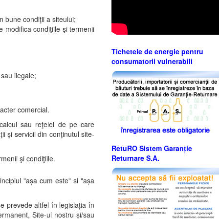
 bune condiţii a siteului;
 modifica condiţiile şi termenii
Tichetele de energie pentru
consumatorii vulnerabili
sau ilegale;
aracter comercial.
calcul sau reţelei de pe care
 şi servicii din conţinutul site-
RetuRO Sistem Garanție
Returnare S.A.
enii şi condiţiile.
incipiul "așa cum este" si "așa
 prevede altfel în legislația în
rmanent, Site-ul nostru și/sau