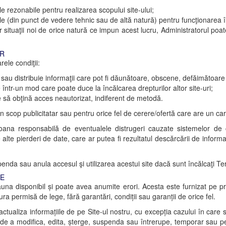
e rezonabile pentru realizarea scopului site-ului;
le (din punct de vedere tehnic sau de altă natură) pentru funcţionarea în
 situaţii noi de orice natură ce impun acest lucru, Administratorul poate
OR
rele condiţii:
 sau distribuie informaţii care pot fi dăunătoare, obscene, defăimătoare 
e într-un mod care poate duce la încălcarea drepturilor altor site-uri;
 să obţină acces neautorizat, indiferent de metodă.
ul în scop publicitatar sau pentru orice fel de cerere/ofertă care are un c
rsoana responsabilă de eventualele distrugeri cauzate sistemelor de 
lte pierderi de date, care ar putea fi rezultatul descărcării de informaţii
da sau anula accesul şi utilizarea acestui site dacă sunt încălcaţi Term
TE
eauna disponibil și poate avea anumite erori. Acesta este furnizat pe pr
ra permisă de lege, fără garantări, condiții sau garanții de orice fel.
ctualiza informațiile de pe Site-ul nostru, cu excepția cazului în care se
de a modifica, edita, șterge, suspenda sau întrerupe, temporar sau pe