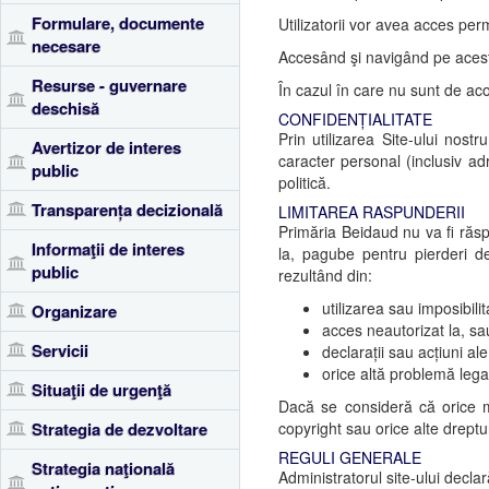
Formulare, documente
Utilizatorii vor avea acces perm
necesare
Accesând şi navigând pe acest si
Resurse - guvernare
În cazul în care nu sunt de acor
deschisă
CONFIDENȚIALITATE
Prin utilizarea Site-ului nost
Avertizor de interes
caracter personal (inclusiv ad
public
politică.
Transparența decizională
LIMITAREA RASPUNDERII
Primăria Beidaud nu va fi răspu
Informaţii de interes
la, pagube pentru pierderi de 
public
rezultând din:
utilizarea sau imposibilita
Organizare
acces neautorizat la, sau
Servicii
declarații sau acțiuni ale 
orice altă problemă legată
Situaţii de urgenţă
Dacă se consideră că orice mat
Strategia de dezvoltare
copyright sau orice alte dreptu
REGULI GENERALE
Strategia naţională
Administratorul site-ului decla