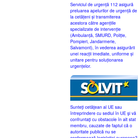
Serviciul de urgență 112 asigură
preluarea apelurilor de urgență de
la cetățeni și transmiterea
acestora către agențiile
specializate de intervenție
(Ambulanță, SMURD, Poliție,
Pompieri, Jandarmerie,
Salvamont), în vederea asigurării
unei reacții imediate, uniforme și
unitare pentru soluționarea
urgențelor.
Sunteţi cetăţean al UE sau
întreprindere cu sediul în UE şi vă
confruntaţi cu obstacole în alt stat
membru, cauzate de faptul că o
autoritate publică nu se
conformează legislaţiei europene?