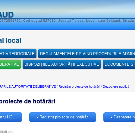
AUD
 0372891752, Cod poştal 827010, Judeţul Tulcea, Localitatea Beidaud, Strada 
l local
ATIV-TERITORIALE
REGULAMENTELE PRIVIND PROCEDURILE ADMIN
IBERATIVE
DISPOZIȚIILE AUTORITĂȚII EXECUTIVE
DOCUMENTE ȘI 
ÂRILE AUTORITĂȚII DELIBERATIVE
/
Registru proiecte de hotărâri
/
Dezbatere publică
proiecte de hotărâri
stru HCL
• Registru proiecte de hotărâri
• Dezbatere pu
blică azi.