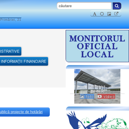
Primăriei, 21
ISTRATIVE
INFORMAȚII FINANCIARE
Comuna
Beidaud
foto
video
blică proiecte de hotărâri