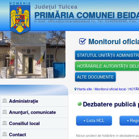
Judeţul Tulcea
PRIMĂRIA COMUNEI BEID
e-mail: office@primariabeidaud.ro, Tel: 0240564848, Fax:
Monitorul oficia
STATUTUL UNITĂȚII ADMINISTR
HOTĂRÂRILE AUTORITĂȚII DEL
ALTE DOCUMENTE
Harta site
/
Monitorul oficial local
/
HOTĂR
Administraţie
Dezbatere publică 
Anunţuri, comunicate
• Lista HCL
• Regi
Consiliul local
Contact
Niciun proiect de hotărâre în dezbatere pu