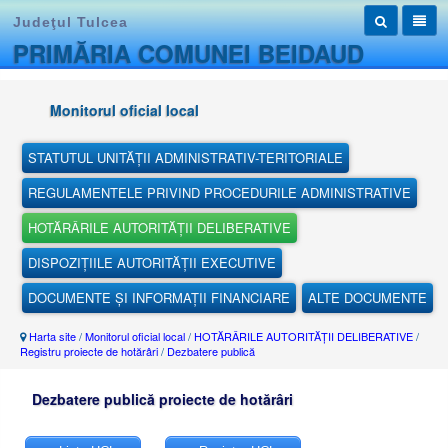
Judeţul Tulcea
PRIMĂRIA COMUNEI BEIDAUD
Monitorul oficial local
STATUTUL UNITĂȚII ADMINISTRATIV-TERITORIALE
REGULAMENTELE PRIVIND PROCEDURILE ADMINISTRATIVE
HOTĂRÂRILE AUTORITĂȚII DELIBERATIVE
DISPOZIȚIILE AUTORITĂȚII EXECUTIVE
DOCUMENTE ȘI INFORMAȚII FINANCIARE
ALTE DOCUMENTE
Harta site
/
Monitorul oficial local
/
HOTĂRÂRILE AUTORITĂȚII DELIBERATIVE
/
Registru proiecte de hotărâri
/
Dezbatere publică
Dezbatere publică proiecte de hotărâri