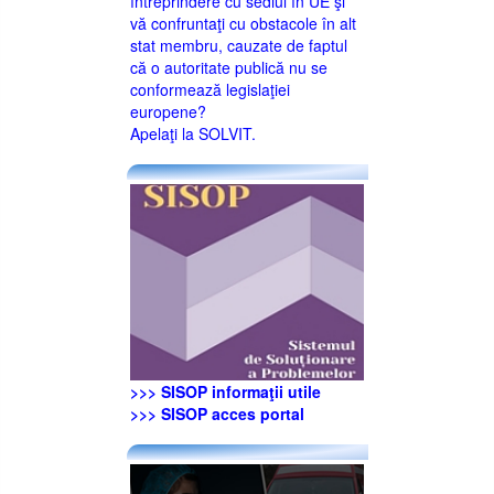
întreprindere cu sediul în UE şi
vă confruntaţi cu obstacole în alt
stat membru, cauzate de faptul
că o autoritate publică nu se
conformează legislaţiei
europene?
Apelaţi la SOLVIT.
>>> SISOP informaţii utile
>>> SISOP acces portal