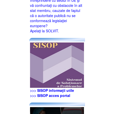
întreprindere cu sediul în UE şi
vă confruntaţi cu obstacole în alt
stat membru, cauzate de faptul
că o autoritate publică nu se
conformează legislaţiei
europene?
Apelaţi la SOLVIT.
>>> SISOP informaţii utile
>>> SISOP acces portal