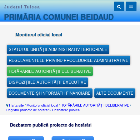
Judeţul Tulcea
PRIMĂRIA COMUNEI BEIDAUD
Monitorul oficial local
STATUTUL UNITĂȚII ADMINISTRATIV-TERITORIALE
REGULAMENTELE PRIVIND PROCEDURILE ADMINISTRATIVE
HOTĂRÂRILE AUTORITĂȚII DELIBERATIVE
DISPOZIȚIILE AUTORITĂȚII EXECUTIVE
DOCUMENTE ȘI INFORMAȚII FINANCIARE
ALTE DOCUMENTE
Harta site
/
Monitorul oficial local
/
HOTĂRÂRILE AUTORITĂȚII DELIBERATIVE
/
Registru proiecte de hotărâri
/
Dezbatere publică
Dezbatere publică proiecte de hotărâri