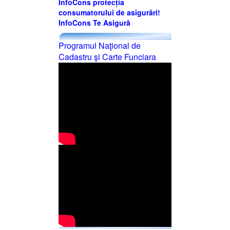
InfoCons protecția
consumatorului de asigurări!
InfoCons Te Asigură
Programul Naţional de
Cadastru şi Carte Funciara