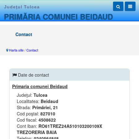
Judeţul Tulcea
PRIMĂRIA COMUNEI BEIDAUD
Contact
Harta site
/
Contact
Date de contact
Primaria comunei Beidaud
Judeţul:
Tulcea
Localitatea:
Beidaud
Strada:
Primăriei, 21
Cod poştal:
827010
Cod fiscal:
4508622
Cont Iban:
RO61TREZ24A510103200109X
TREZORERIA BAIA
Telefon:
0240564848