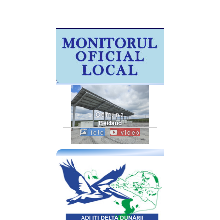
Comuna
Beidaud
foto
video