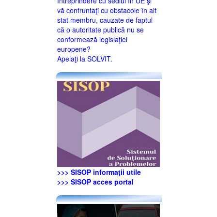
întreprindere cu sediul în UE şi
vă confruntaţi cu obstacole în alt
stat membru, cauzate de faptul
că o autoritate publică nu se
conformează legislaţiei
europene?
Apelaţi la SOLVIT.
>>> SISOP informaţii utile
>>> SISOP acces portal