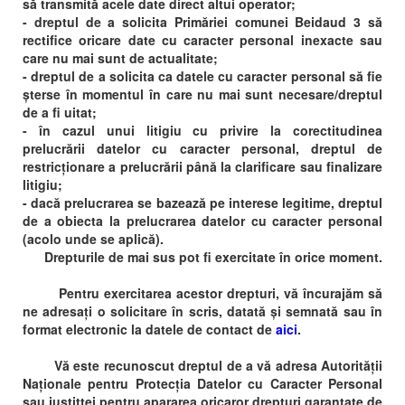
să transmită acele date direct altui operator;
- dreptul de a solicita Primăriei comunei Beidaud 3 să
rectifice oricare date cu caracter personal inexacte sau
care nu mai sunt de actualitate;
- dreptul de a solicita ca datele cu caracter personal să fie
șterse în momentul în care nu mai sunt necesare/dreptul
de a fi uitat;
- în cazul unui litigiu cu privire la corectitudinea
prelucrării datelor cu caracter personal, dreptul de
restricționare a prelucrării până la clarificare sau finalizare
litigiu;
- dacă prelucrarea se bazează pe interese legitime, dreptul
de a obiecta la prelucrarea datelor cu caracter personal
(acolo unde se aplică).
Drepturile de mai sus pot fi exercitate în orice moment.
Pentru exercitarea acestor drepturi, vă încurajăm să
ne adresați o solicitare în scris, datată și semnată sau în
format electronic la datele de contact de
aici
.
Vă este recunoscut dreptul de a vă adresa Autorității
Naționale pentru Protecția Datelor cu Caracter Personal
sau justitței pentru apararea oricaror drepturi garantate de