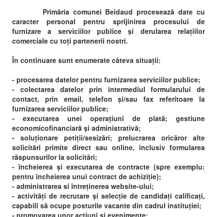
Primăria comunei Beidaud procesează date cu
caracter personal pentru sprijinirea procesului de
furnizare a serviciilor publice și derularea relațiilor
comerciale cu toți partenerii nostri.
În continuare sunt enumerate câteva situații:
- procesarea datelor pentru furnizarea serviciilor publice;
- colectarea datelor prin intermediul formularului de
contact, prin email, telefon și/sau fax referitoare la
furnizarea serviciilor publice;
- executarea unei operațiuni de plată; gestiune
economicofinanciară și administrativă;
- soluționare petiții/sesizări; prelucrarea oricăror alte
solicitări primite direct sau online, inclusiv formularea
răspunsurilor la solicitări;
- încheierea și executarea de contracte (spre exemplu:
pentru încheierea unui contract de achiziție);
- administrarea si întreținerea website-ului;
- activități de recrutare și selecție de candidați calificați,
capabili să ocupe posturile vacante din cadrul instituției;
- promovarea unor acțiuni și evenimente;