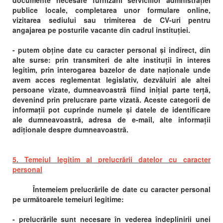
documente necesare furnizării serviciilor admnistrației
publice locale, completarea unor formulare online,
vizitarea sediului sau trimiterea de CV-uri pentru
angajarea pe posturile vacante din cadrul instituției.
- putem obține date cu caracter personal și indirect, din
alte surse: prin transmiteri de alte instituții în interes
legitim, prin interogarea bazelor de date naționale unde
avem acces reglementat legislativ, dezvăluiri ale altei
persoane vizate, dumneavoastră fiind inițial parte terță,
devenind prin prelucrare parte vizată. Aceste categorii de
informații pot cuprinde numele și datele de identificare
ale dumneavoastră, adresa de e-mail, alte informații
adiționale despre dumneavoastră.
5. Temeiul legitim al prelucrării datelor cu caracter
personal
Întemeiem prelucrările de date cu caracter personal
pe următoarele temeiuri legitime:
- prelucrările sunt necesare în vederea îndeplinirii unei