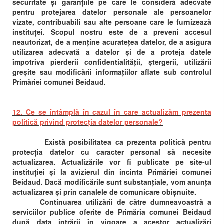
securitate și garanțiile pe care le consideră adecvate
pentru protejarea datelor personale ale persoanelor
vizate, contribuabili sau alte persoane care le furnizează
instituței. Scopul nostru este de a preveni accesul
neautorizat, de a menține acuratețea datelor, de a asigura
utilizarea adecvată a datelor și de a proteja datele
împotriva pierderii confidentialității, ștergerii, utilizării
greșite sau modificării informațiilor aflate sub controlul
Primăriei comunei Beidaud.
12. Ce se întâmplă în cazul în care actualizăm prezenta
politică privind protecția datelor personale?
Există posibilitatea ca prezenta politică pentru
protecția datelor cu caracter personal să necesite
actualizarea. Actualizările vor fi publicate pe site-ul
instituției și la avizierul din incinta Primăriei comunei
Beidaud. Dacă modificările sunt substanțiale, vom anunța
actualizarea și prin canalele de comunicare obișnuite.
Continuarea utilizării de către dumneavoastră a
serviciilor publice oferite de Primăria comunei Beidaud
după data intrării în vigoare a acestor actualizări