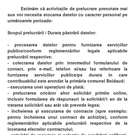
Estimăm că activitațile de prelucrare prenotate mai
sus vor necesita stocarea datelor cu caracter personal pe
următoarele perioade:
Scopul prelucrării / Durata păstrării datelor:
- procesarea datelor pentru furnizarea serviciilor
publice/conform reglementărilor legale aplicabile
prelucrării respective;
- colectarea datelor prin intermediul formularului de
contact, prin e-mail, telefon si/sau fax referitoare la
furnizarea serviciilor publice/pe durata în care
contribuabilul este arondat la primăria comunei Beidaud;
- executarea unei operațiuni de plată;
- prelucrarea oricăror altor solicitări primite online,
inclusiv formularea de răspunsuri la solicitări/1 an de la
tratarea solicitării sau atât cât prevede legea;
- încheierea și executarea de contracte (spre exemplu:
pentru încheierea unui contract de achiziție), conform
reglementărilor aplicabile prelucrării respective de la
încetarea efectelor contractului;