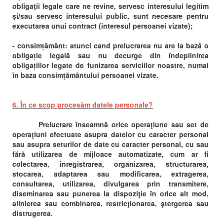
obligaţii legale care ne revine, servesc interesului legitim
și/sau servesc interesului public, sunt necesare pentru
executarea unui contract (interesul persoanei vizate);
- consimțământ: atunci cand prelucrarea nu are la bază o
obligație legală sau nu decurge din îndeplinirea
obligațiilor legate de funizarea serviciilor noastre, numai
în baza consimțământului persoanei vizate.
6. În ce scop procesăm datele personale?
Prelucrare înseamnă orice operaţiune sau set de
operaţiuni efectuate asupra datelor cu caracter personal
sau asupra seturilor de date cu caracter personal, cu sau
fără utilizarea de mijloace automatizate, cum ar fi
colectarea, înregistrarea, organizarea, structurarea,
stocarea, adaptarea sau modificarea, extragerea,
consultarea, utilizarea, divulgarea prin transmitere,
diseminarea sau punerea la dispoziţie în orice alt mod,
alinierea sau combinarea, restricţionarea, ştergerea sau
distrugerea.