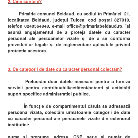
2. Cine suntem?
Primăria comunei Beidaud, cu sediul în Primăriei, 21,
localitatea Beidaud, județul Tulcea, cod poștal 827010,
telefon 0240564848, e-mail office@primariabeidaud.ro, își
asumă angajamentul de a proteja datele cu caracter
personal ale persoanelor vizate și de a se conforma
prevederilor legale și de reglementare aplicabile privind
protecția acestora.
3. Ce categorii de date cu caracter personal colectăm?
Prelucrăm doar datele necesare pentru a furniza
servicii pentru contribuabili/cetățeni/petenți și activități
suport specifice administrației publice.
În funcție de compartimentul căruia se adresează
persoana vizată, colectăm următoarele categorii de date
cu caracter personal ale persoanele vizate din exteriorul
instituției:
nume și prenume, adresa, CNP, serie și număr de