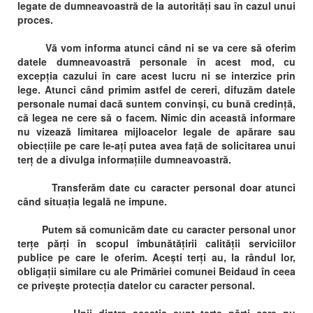
legate de dumneavoastră de la autorități sau în cazul unui
proces.
Vă vom informa atunci când ni se va cere să oferim
datele dumneavoastră personale în acest mod, cu
excepția cazului în care acest lucru ni se interzice prin
lege. Atunci când primim astfel de cereri, difuzăm datele
personale numai dacă suntem convinși, cu bună credință,
că legea ne cere să o facem. Nimic din această informare
nu vizează limitarea mijloacelor legale de apărare sau
obiecțiile pe care le-ați putea avea față de solicitarea unui
terț de a divulga informațiile dumneavoastră.
Transferăm date cu caracter personal doar atunci
când situația legală ne impune.
Putem să comunicăm date cu caracter personal unor
terțe părți în scopul îmbunătățirii calității serviciilor
publice pe care le oferim. Acești terți au, la rândul lor,
obligații similare cu ale Primăriei comunei Beidaud în ceea
ce privește protecția datelor cu caracter personal.