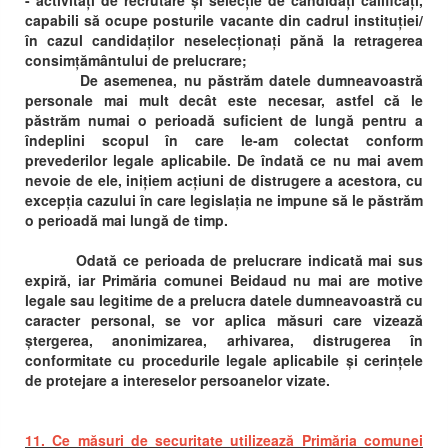
- activități de recrutare și selecție de candidați calificați,
capabili să ocupe posturile vacante din cadrul instituției/
în cazul candidaților neselecționați pănă la retragerea
consimțământului de prelucrare;
De asemenea, nu păstrăm datele dumneavoastră
personale mai mult decât este necesar, astfel că le
păstrăm numai o perioadă suficient de lungă pentru a
îndeplini scopul în care le-am colectat conform
prevederilor legale aplicabile. De îndată ce nu mai avem
nevoie de ele, inițiem acțiuni de distrugere a acestora, cu
excepția cazului în care legislația ne impune să le păstrăm
o perioadă mai lungă de timp.
Odată ce perioada de prelucrare indicată mai sus
expiră, iar Primăria comunei Beidaud nu mai are motive
legale sau legitime de a prelucra datele dumneavoastră cu
caracter personal, se vor aplica măsuri care vizează
ștergerea, anonimizarea, arhivarea, distrugerea în
conformitate cu procedurile legale aplicabile și cerințele
de protejare a intereselor persoanelor vizate.
11. Ce măsuri de securitate utilizează Primăria comunei