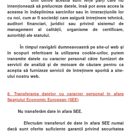
Unii dintre acestia sunt terțe părți care nu
intenționează să prelucreze datele, însă pot avea acces la
acestea în îndeplinirea sarcinilor sau în interacțiunile lor
cu noi, cum ar fi societăți care asigură întreținere tehnică,
auditori financiari, juridici sau privind sistemul de
management al calității, organisme de certificare,
autorități ale statului.
În timpul navigării dumneavoastră pe site-ul web și
în scopuri referitoare la utilizarea cookie-urilor, putem
transmite datele cu caracter personal către furnizori de
servicii de analiză și de motoare de căutare pentru ca
aceștia să furnizeze servicii de întreținere sporită a site-
ului nostru web.
8. Transferarea datelor cu caracter personal în afara
Spațiului Economic European (SEE)
Nu transferăm date în afara SEE.
Efectuăm transferuri de date în afara SEE numai
dacă sunt oferite suficiente garanții privind securitatea