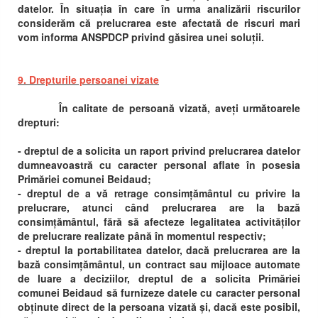
datelor. În situația în care în urma analizării riscurilor
considerăm că prelucrarea este afectată de riscuri mari
vom informa ANSPDCP privind găsirea unei soluții.
9. Drepturile persoanei vizate
În calitate de persoană vizată, aveți următoarele
drepturi:
- dreptul de a solicita un raport privind prelucrarea datelor
dumneavoastră cu caracter personal aflate în posesia
Primăriei comunei Beidaud;
- dreptul de a vă retrage consimțământul cu privire la
prelucrare, atunci când prelucrarea are la bază
consimțământul, fără să afecteze legalitatea activităților
de prelucrare realizate până în momentul respectiv;
- dreptul la portabilitatea datelor, dacă prelucrarea are la
bază consimțământul, un contract sau mijloace automate
de luare a deciziilor, dreptul de a solicita Primăriei
comunei Beidaud să furnizeze datele cu caracter personal
obținute direct de la persoana vizată și, dacă este posibil,