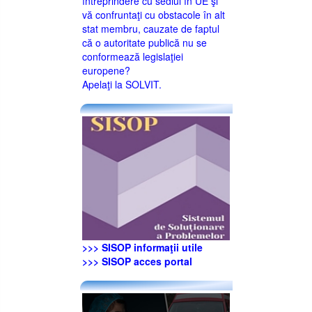
întreprindere cu sediul în UE şi
vă confruntaţi cu obstacole în alt
stat membru, cauzate de faptul
că o autoritate publică nu se
conformează legislaţiei
europene?
Apelaţi la SOLVIT.
>>> SISOP informaţii utile
>>> SISOP acces portal