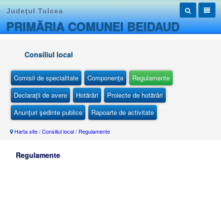
Judeţul Tulcea
PRIMĂRIA COMUNEI BEIDAUD
Consiliul local
Comisii de specialitate
Componenţa
Regulamente
Declaraţii de avere
Hotărâri
Proiecte de hotărâri
Anunţuri şedinte publice
Rapoarte de activitate
Harta site
/
Consiliul local
/
Regulamente
Regulamente