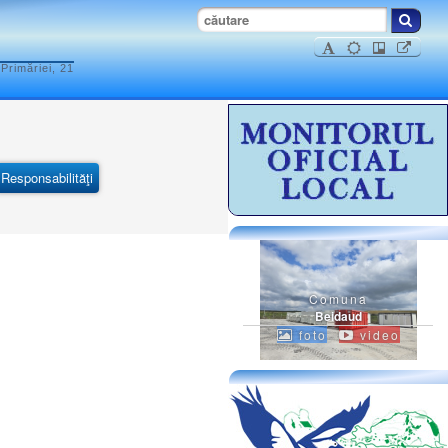
Primăriei, 21
Responsabilităţi
Comuna
Beidaud
foto
video