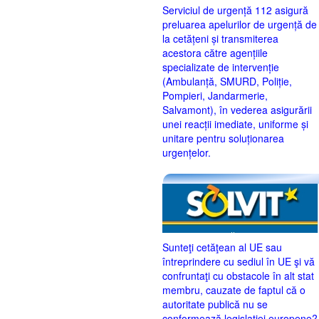
Serviciul de urgență 112 asigură
preluarea apelurilor de urgență de
la cetățeni și transmiterea
acestora către agențiile
specializate de intervenție
(Ambulanță, SMURD, Poliție,
Pompieri, Jandarmerie,
Salvamont), în vederea asigurării
unei reacții imediate, uniforme și
unitare pentru soluționarea
urgențelor.
Sunteţi cetăţean al UE sau
întreprindere cu sediul în UE şi vă
confruntaţi cu obstacole în alt stat
membru, cauzate de faptul că o
autoritate publică nu se
conformează legislaţiei europene?