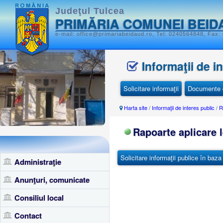
Judeţul Tulcea
PRIMĂRIA COMUNEI BEID
e-mail: office@primariabeidaud.ro, Tel: 0240564848, Fax:
Informaţii de i
Solicitare informaţii
Documente d
Harta site
/
Informaţii de interes public
/
R
Rapoarte aplicare l
Solicitare informaţii publice în baza
Administraţie
Anunţuri, comunicate
Consiliul local
Contact