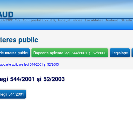
AUD
 0372891752, Cod poştal 827010, Judeţul Tulcea, Localitatea Beidaud, Strada 
nteres public
e interes public
Rapoarte aplicare legi 544/2001 şi 52/2003
Legislaţie
apoarte aplicare legi 544/2001 şi 52/2003
egi 544/2001 şi 52/2003
 legii 544/2001