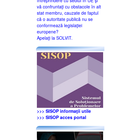
întreprindere cu sediul în UE şi
vă confruntaţi cu obstacole în alt
stat membru, cauzate de faptul
că o autoritate publică nu se
conformează legislaţiei
europene?
Apelaţi la SOLVIT.
>>> SISOP informaţii utile
>>> SISOP acces portal