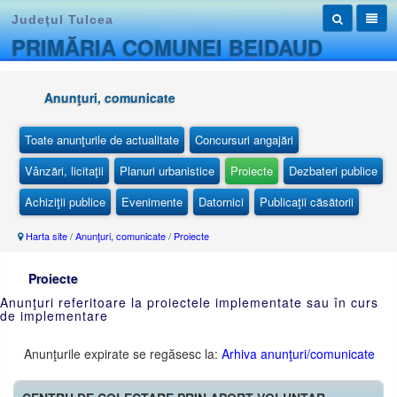
Judeţul Tulcea
PRIMĂRIA COMUNEI BEIDAUD
Anunţuri, comunicate
Toate anunţurile de actualitate
Concursuri angajări
Vânzări, licitaţii
Planuri urbanistice
Proiecte
Dezbateri publice
Achiziţii publice
Evenimente
Datornici
Publicaţii căsătorii
Harta site
/
Anunţuri, comunicate
/
Proiecte
Proiecte
Anunţuri referitoare la proiectele implementate sau în curs
de implementare
Anunţurile expirate se regăsesc la:
Arhiva anunţuri/comunicate