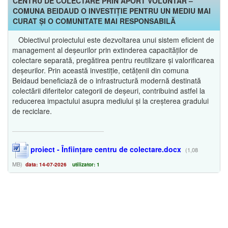
CENTRU DE COLECTARE PRIN APORT VOLUNTAR –
COMUNA BEIDAUD O INVESTIȚIE PENTRU UN MEDIU MAI
CURAT ȘI O COMUNITATE MAI RESPONSABILĂ
Obiectivul proiectului este dezvoltarea unui sistem eficient de
management al deșeurilor prin extinderea capacităților de
colectare separată, pregătirea pentru reutilizare și valorificarea
deșeurilor. Prin această investiție, cetățenii din comuna
Beidaud beneficiază de o infrastructură modernă destinată
colectării diferitelor categorii de deșeuri, contribuind astfel la
reducerea impactului asupra mediului și la creșterea gradului
de reciclare.
proiect - Înființare centru de colectare.docx
(1,08
MB)
data: 14-07-2026
utilizator: 1