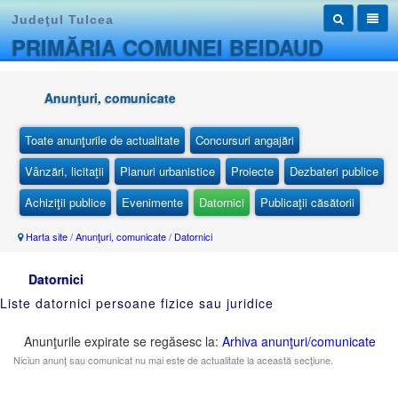
Judeţul Tulcea
PRIMĂRIA COMUNEI BEIDAUD
Anunţuri, comunicate
Toate anunţurile de actualitate
Concursuri angajări
Vânzări, licitaţii
Planuri urbanistice
Proiecte
Dezbateri publice
Achiziţii publice
Evenimente
Datornici
Publicaţii căsătorii
Harta site
/
Anunţuri, comunicate
/
Datornici
Datornici
Liste datornici persoane fizice sau juridice
Anunţurile expirate se regăsesc la:
Arhiva anunţuri/comunicate
Niciun anunţ sau comunicat nu mai este de actualitate la această secţiune.