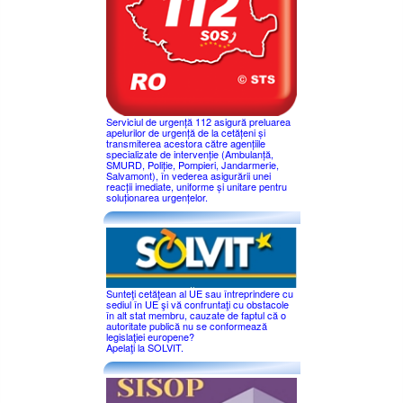
Serviciul de urgență 112 asigură preluarea
apelurilor de urgență de la cetățeni și
transmiterea acestora către agențiile
specializate de intervenție (Ambulanță,
SMURD, Poliție, Pompieri, Jandarmerie,
Salvamont), în vederea asigurării unei
reacții imediate, uniforme și unitare pentru
soluționarea urgențelor.
Sunteţi cetăţean al UE sau întreprindere cu
sediul în UE şi vă confruntaţi cu obstacole
în alt stat membru, cauzate de faptul că o
autoritate publică nu se conformează
legislaţiei europene?
Apelaţi la SOLVIT.