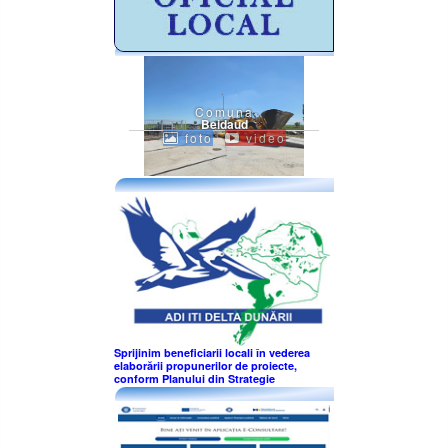
Comuna
Beidaud
foto
video
Sprijinim beneficiarii locali în vederea
elaborării propunerilor de proiecte,
conform Planului din Strategie