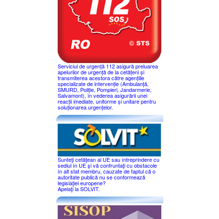
Serviciul de urgență 112 asigură preluarea
apelurilor de urgență de la cetățeni și
transmiterea acestora către agențiile
specializate de intervenție (Ambulanță,
SMURD, Poliție, Pompieri, Jandarmerie,
Salvamont), în vederea asigurării unei
reacții imediate, uniforme și unitare pentru
soluționarea urgențelor.
Sunteţi cetăţean al UE sau întreprindere cu
sediul în UE şi vă confruntaţi cu obstacole
în alt stat membru, cauzate de faptul că o
autoritate publică nu se conformează
legislaţiei europene?
Apelaţi la SOLVIT.