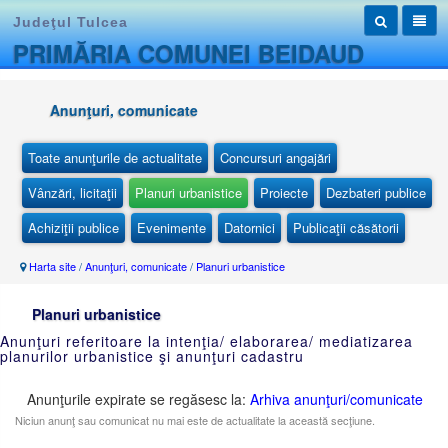
Judeţul Tulcea
PRIMĂRIA COMUNEI BEIDAUD
Anunţuri, comunicate
Toate anunţurile de actualitate
Concursuri angajări
Vânzări, licitaţii
Planuri urbanistice
Proiecte
Dezbateri publice
Achiziţii publice
Evenimente
Datornici
Publicaţii căsătorii
Harta site
/
Anunţuri, comunicate
/
Planuri urbanistice
Planuri urbanistice
Anunţuri referitoare la intenţia/ elaborarea/ mediatizarea
planurilor urbanistice şi anunţuri cadastru
Anunţurile expirate se regăsesc la:
Arhiva anunţuri/comunicate
Niciun anunţ sau comunicat nu mai este de actualitate la această secţiune.