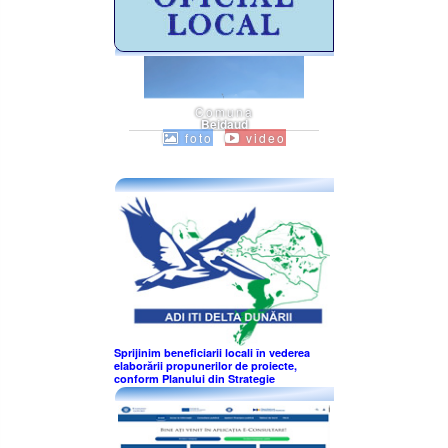
Comuna
Beidaud
foto
video
Sprijinim beneficiarii locali în vederea
elaborării propunerilor de proiecte,
conform Planului din Strategie