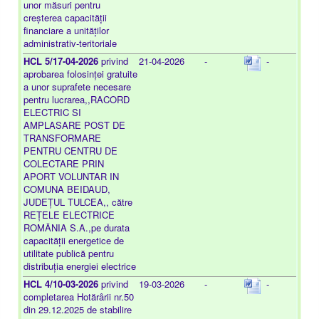
unor măsuri pentru
creșterea capacității
financiare a unităților
administrativ-teritoriale
HCL 5/17-04-2026
privind
21-04-2026
-
-
aprobarea folosinței gratuite
a unor suprafete necesare
pentru lucrarea,,RACORD
ELECTRIC SI
AMPLASARE POST DE
TRANSFORMARE
PENTRU CENTRU DE
COLECTARE PRIN
APORT VOLUNTAR IN
COMUNA BEIDAUD,
JUDEȚUL TULCEA,, către
REȚELE ELECTRICE
ROMÂNIA S.A.,pe durata
capacității energetice de
utilitate publică pentru
distribuția energiei electrice
HCL 4/10-03-2026
privind
19-03-2026
-
-
completarea Hotărârii nr.50
din 29.12.2025 de stabilire