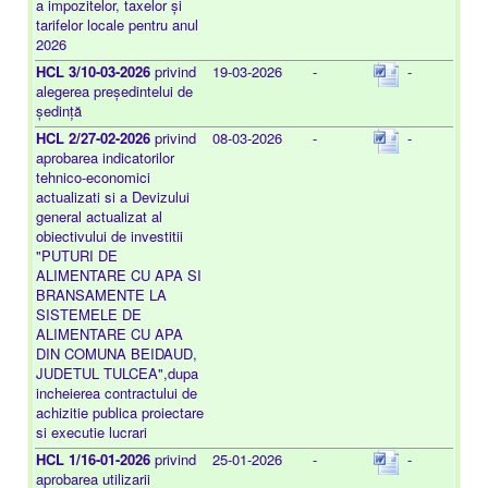
a impozitelor, taxelor și
tarifelor locale pentru anul
2026
HCL 3/10-03-2026
privind
19-03-2026
-
-
alegerea președintelui de
ședință
HCL 2/27-02-2026
privind
08-03-2026
-
-
aprobarea indicatorilor
tehnico-economici
actualizati si a Devizului
general actualizat al
obiectivului de investitii
"PUTURI DE
ALIMENTARE CU APA SI
BRANSAMENTE LA
SISTEMELE DE
ALIMENTARE CU APA
DIN COMUNA BEIDAUD,
JUDETUL TULCEA",dupa
incheierea contractului de
achizitie publica proiectare
si executie lucrari
HCL 1/16-01-2026
privind
25-01-2026
-
-
aprobarea utilizarii