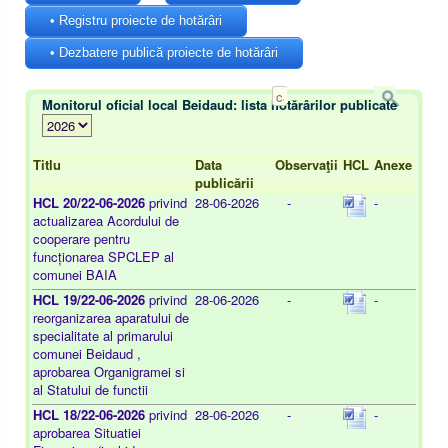
• Registru proiecte de hotărâri
• Dezbatere publică proiecte de hotărâri
Monitorul oficial local Beidaud: lista hotărârilor publicate
Titlu
Data
Observaţii
HCL
Anexe
publicării
HCL 20/22-06-2026
privind
28-06-2026
-
-
actualizarea Acordului de
cooperare pentru
funcționarea SPCLEP al
comunei BAIA
HCL 19/22-06-2026
privind
28-06-2026
-
-
reorganizarea aparatului de
specialitate al primarului
comunei Beidaud ,
aprobarea Organigramei si
al Statului de functii
HCL 18/22-06-2026
privind
28-06-2026
-
-
aprobarea Situatiei