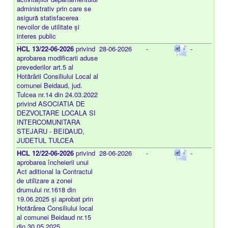
administrativ prin care se
asigură statisfacerea
nevoilor de utilitate și
interes public
HCL 13/22-06-2026
privind
28-06-2026
-
-
aprobarea modificarii aduse
prevederilor art.5 al
Hotărârii Consiliului Local al
comunei Beidaud, jud.
Tulcea nr.14 din 24.03.2022
privind ASOCIATIA DE
DEZVOLTARE LOCALA SI
INTERCOMUNITARA
STEJARU - BEIDAUD,
JUDETUL TULCEA
HCL 12/22-06-2026
privind
28-06-2026
-
-
aprobarea încheierii unui
Act aditional la Contractul
de utilizare a zonei
drumului nr.1618 din
19.06.2025 și aprobat prin
Hotărârea Consiliului local
al comunei Beidaud nr.15
din 30.05.2025