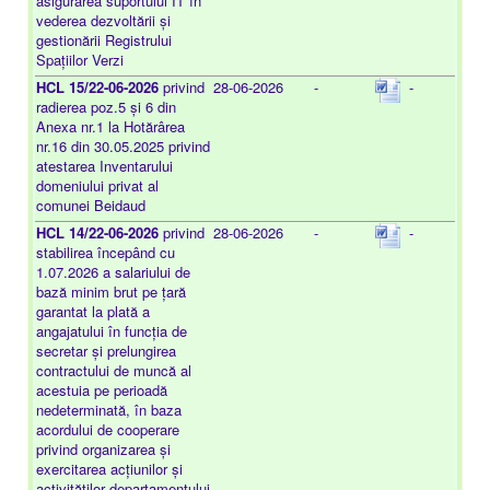
asigurarea suportului IT în
vederea dezvoltării și
gestionării Registrului
Spațiilor Verzi
HCL 15/22-06-2026
privind
28-06-2026
-
-
radierea poz.5 și 6 din
Anexa nr.1 la Hotărârea
nr.16 din 30.05.2025 privind
atestarea Inventarului
domeniului privat al
comunei Beidaud
HCL 14/22-06-2026
privind
28-06-2026
-
-
stabilirea începând cu
1.07.2026 a salariului de
bază minim brut pe țară
garantat la plată a
angajatului în funcția de
secretar și prelungirea
contractului de muncă al
acestuia pe perioadă
nedeterminată, în baza
acordului de cooperare
privind organizarea și
exercitarea acțiunilor și
activităților departamentului