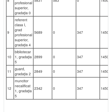
8
5831
583
0
1450
profesional
superior,
gradaţia 0
referent
clasa I,
grad
9
5689
0
347
1450
profesional
superior,
gradaţia 4
bibliotecar
10
1, gradaţia
2899
0
347
1450
5
guard,
11
2849
0
347
1450
gradaţia 2
muncitor
necalificat
12
2342
0
347
1450
1, gradaţia
5