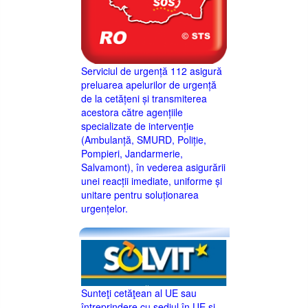
Serviciul de urgență 112 asigură
preluarea apelurilor de urgență
de la cetățeni și transmiterea
acestora către agențiile
specializate de intervenție
(Ambulanță, SMURD, Poliție,
Pompieri, Jandarmerie,
Salvamont), în vederea asigurării
unei reacții imediate, uniforme și
unitare pentru soluționarea
urgențelor.
Sunteţi cetăţean al UE sau
întreprindere cu sediul în UE şi