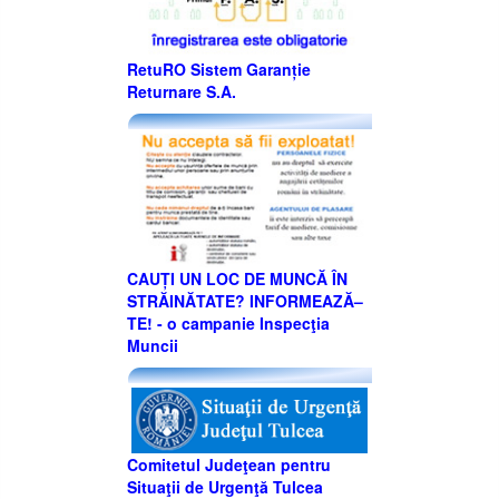
RetuRO Sistem Garanție
Returnare S.A.
CAUȚI UN LOC DE MUNCĂ ÎN
STRĂINĂTATE? INFORMEAZĂ–
TE! - o campanie Inspecţia
Muncii
Comitetul Judeţean pentru
Situaţii de Urgenţă Tulcea