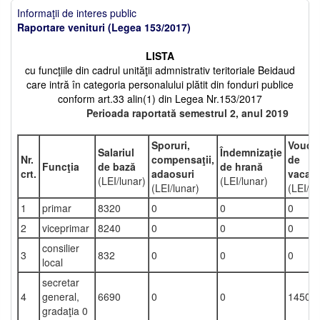
Informaţii de interes public
Raportare venituri (Legea 153/2017)
LISTA
cu funcţiile din cadrul unităţii admnistrativ teritoriale Beidaud
care intră în categoria personalului plătit din fonduri publice
conform art.33 alin(1) din Legea Nr.153/2017
Perioada raportată semestrul 2, anul 2019
Sporuri,
Vouch
Salariul
Îndemnizaţie
Nr.
compensaţii,
de
Funcţia
de bază
de hrană
crt.
adaosuri
vacan
(LEI/lunar)
(LEI/lunar)
(LEI/lunar)
(LEI/an
1
primar
8320
0
0
0
2
viceprimar
8240
0
0
0
consilier
3
832
0
0
0
local
secretar
4
general,
6690
0
0
1450
gradaţia 0