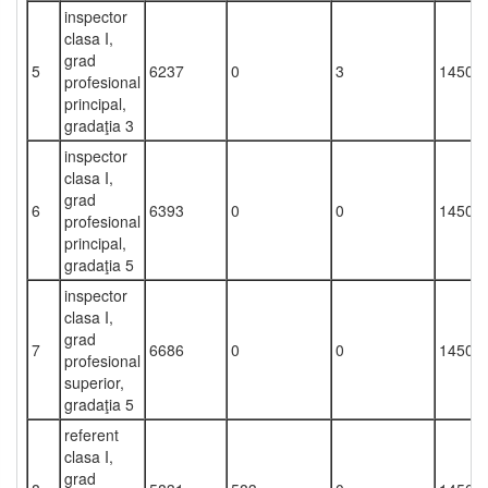
inspector
clasa I,
grad
5
6237
0
3
1450
profesional
principal,
gradaţia 3
inspector
clasa I,
grad
6
6393
0
0
1450
profesional
principal,
gradaţia 5
inspector
clasa I,
grad
7
6686
0
0
1450
profesional
superior,
gradaţia 5
referent
clasa I,
grad