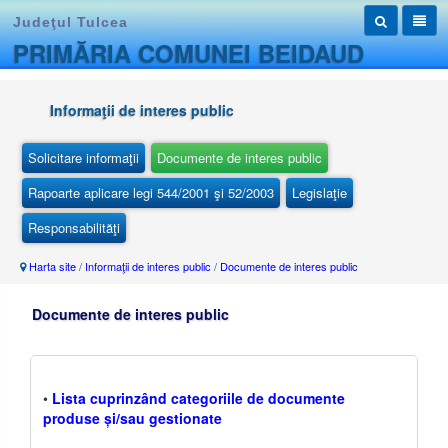
Judeţul Tulcea
PRIMĂRIA COMUNEI BEIDAUD
Informaţii de interes public
Solicitare informaţii
Documente de interes public
Rapoarte aplicare legi 544/2001 şi 52/2003
Legislaţie
Responsabilităţi
Harta site
/
Informaţii de interes public
/
Documente de interes public
Documente de interes public
•
Lista cuprinzând categoriile de documente
produse și/sau gestionate